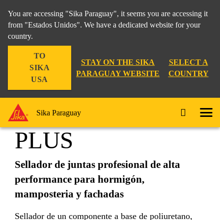
You are accessing "Sika Paraguay", it seems you are accessing it
from "Estados Unidos". We have a dedicated website for your
country.
Hogar
Cuarto
Sikaflex®-1A PLUS
TO
STAY ON THE SIKA
SELECT A
SIKA
PARAGUAY WEBSITE
COUNTRY
USA
Sikaflex®-1A
Sika Paraguay
PLUS
Sellador de juntas profesional de alta
performance para hormigón,
mamposteria y fachadas
Sellador de un componente a base de poliuretano,