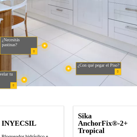
¿Necesitás
pastinas?
¿Con qué pegar el Piso?
velar tu
Sika
INYECSIL
AnchorFix®-2+
Tropical
Bloqueador hidráulico e