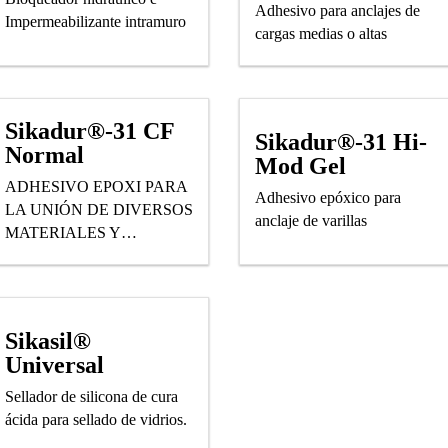
Adhesivo para anclajes de
Impermeabilizante intramuro
cargas medias o altas
Sikadur®-31 CF
Sikadur®-31 Hi-
Normal
Mod Gel
ADHESIVO EPOXI PARA
Adhesivo epóxico para
LA UNIÓN DE DIVERSOS
anclaje de varillas
MATERIALES Y
ELEMENTOS DE
CONSTRUCCIÓN
Sikasil®
Universal
Sellador de silicona de cura
ácida para sellado de vidrios.