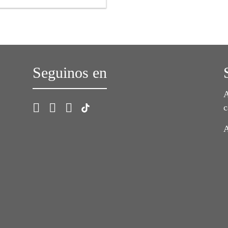
Seguinos en
A
c
A