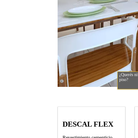
¿Querés ni
piso?
DESCAL FLEX
Revestimiento cementicio