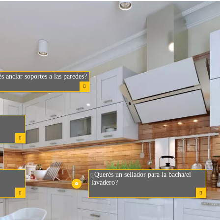
s anclar soportes a las paredes?
¿Querés un sellador para la bacha/el
lavadero?