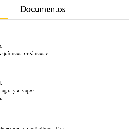
Documentos
o.
s químicos, orgánicos e
l.
 agua y al vapor.
r.
de espuma de polietileno / Gris