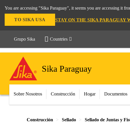
You are accessing "Sika Paraguay", it seems you are accessing it f
TO SIKA USA
STAY ON THE SIKA PARAGUAY 
Grupo Sika
Countries
Sika Paraguay
Sobre Nosotros
Construcción
Hogar
Documentos
Construcción
Sellado
Sellado de Juntas y Fi