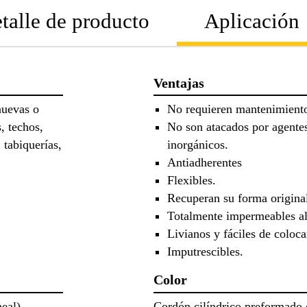
talle de producto
Aplicación
Ventajas
nuevas o
No requieren mantenimient
, techos,
No son atacados por agente
 tabiquerías,
inorgánicos.
Antiadherentes
Flexibles.
Recuperan su forma origina
Totalmente impermeables al
Livianos y fáciles de coloca
Imputrescibles.
Color
eal).
Cordón cilíndrico preformado 