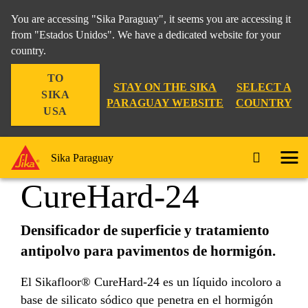
You are accessing "Sika Paraguay", it seems you are accessing it
from "Estados Unidos". We have a dedicated website for your
country.
Construcción
...
Sikafloor® CureHard-24
TO
STAY ON THE SIKA
SELECT A
SIKA
PARAGUAY WEBSITE
COUNTRY
USA
Sikafloor®
Sika Paraguay
CureHard-24
Densificador de superficie y tratamiento
antipolvo para pavimentos de hormigón.
El Sikafloor® CureHard-24 es un líquido incoloro a
base de silicato sódico que penetra en el hormigón