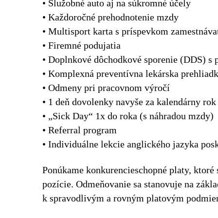
• Služobné auto aj na súkromné účely
• Každoročné prehodnotenie mzdy
• Multisport karta s príspevkom zamestnáva
• Firemné podujatia
• Doplnkové dôchodkové sporenie (DDS) s 
• Komplexná preventívna lekárska prehliad
• Odmeny pri pracovnom výročí
• 1 deň dovolenky navyše za kalendárny rok
• „Sick Day“ 1x do roka (s náhradou mzdy)
• Referral program
• Individuálne lekcie anglického jazyka p
Ponúkame konkurencieschopné platy, ktoré 
pozície. Odmeňovanie sa stanovuje na základ
k spravodlivým a rovným platovým podmien