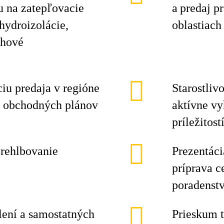
u na zatepľovacie
a predaj p
hydroizolácie,
oblastiach
ahové
iu predaja v regióne
Starostliv
h obchodných plánov
aktívne v
príležitos
prehlbovanie
Prezentáci
príprava c
poradenstv
olení a samostatných
Prieskum t