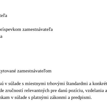
teľa
príspevkom zamestnávateľa
ka
oskytované zamestnávateľom
sú v súlade s miestnymi trhovými štandardmi a konk
e zručností relevantných pre danú pozíciu, vzdelania 
kam v súlade s platnými zákonmi a predpismi.