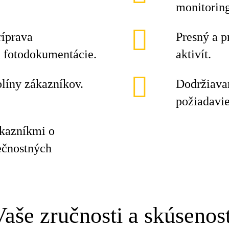
monitorin
ríprava
Presný a p
 fotodokumentácie.
aktivít.
plíny zákazníkov.
Dodržiavan
požiadavi
ákazníkmi o
ečnostných
Vaše zručnosti a skúsenost