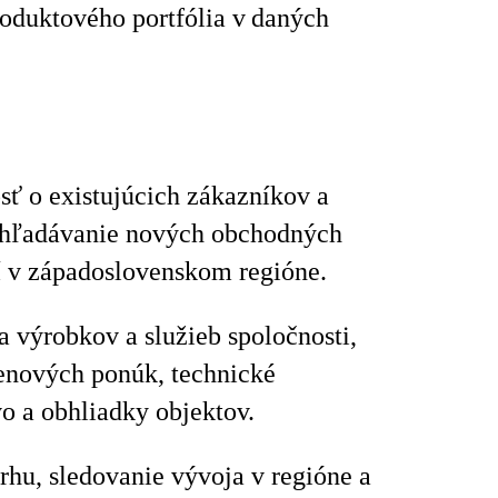
roduktového portfólia v daných
osť o existujúcich zákazníkov a
yhľadávanie nových obchodných
tí v západoslovenskom regióne.
a výrobkov a služieb spoločnosti,
enových ponúk, technické
o a obhliadky objektov.
rhu, sledovanie vývoja v regióne a