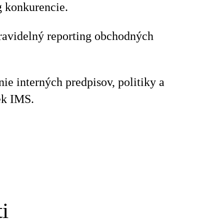
g konkurencie.
ravidelný reporting obchodných
ie interných predpisov, politiky a
ek IMS.
i