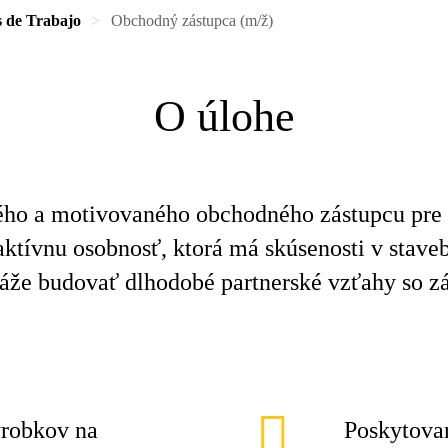
s de Trabajo
Obchodný zástupca (m/ž)
O úlohe
ého a motivovaného obchodného zástupcu pre
ktívnu osobnosť, ktorá má skúsenosti v stavebn
že budovať dlhodobé partnerské vzťahy so z
ýrobkov na
Poskytova